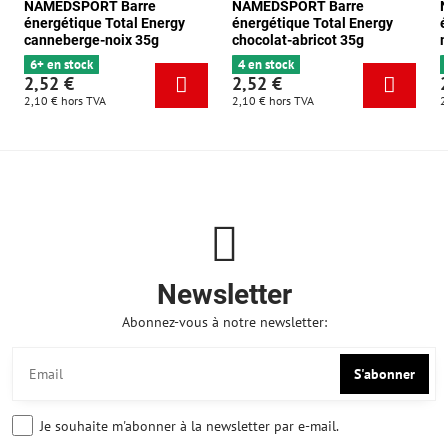
NAMEDSPORT Barre
NAMEDSPORT Barre
énergétique Total Energy
énergétique Total Energy
é
canneberge-noix 35g
chocolat-abricot 35g
m
6+ en stock
4 en stock
2,52 €
2,52 €
2,10 €
hors TVA
2,10 €
hors TVA
2
Newsletter
Abonnez-vous à notre newsletter:
S'abonner
Je souhaite m'abonner à la newsletter par e-mail.