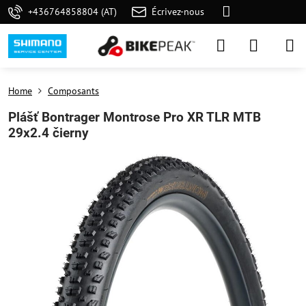
+436764858804 (AT)
Écrivez-nous
Home
Composants
Plášť Bontrager Montrose Pro XR TLR MTB
29x2.4 čierny