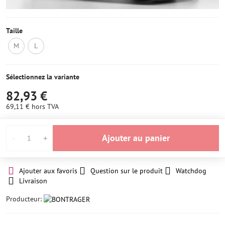
Taille
M
L
OUT
OUT
OF
OF
STOCK
STOCK
Sélectionnez la variante
82,93 €
69,11 €
hors TVA
Ajouter au panier
Ajouter aux favoris
Question sur le produit
Watchdog
Livraison
Producteur: