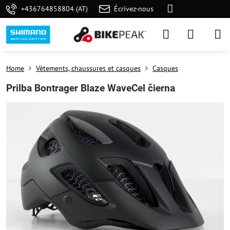
+436764858804 (AT)
Écrivez-nous
Home
Vêtements, chaussures et casques
Casques
Prilba Bontrager Blaze WaveCel čierna