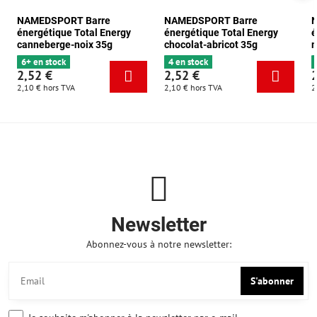
NAMEDSPORT Barre
NAMEDSPORT Barre
énergétique Total Energy
énergétique Total Energy
é
canneberge-noix 35g
chocolat-abricot 35g
m
6+ en stock
4 en stock
2,52 €
2,52 €
2,10 €
hors TVA
2,10 €
hors TVA
2
Newsletter
Abonnez-vous à notre newsletter:
S'abonner