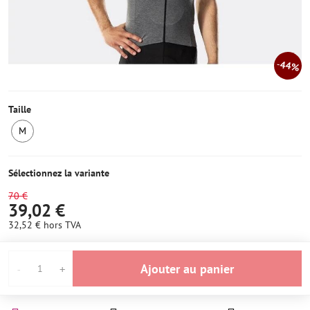
44%
Taille
M
1
ens
stock
Sélectionnez la variante
70 €
39,02 €
32,52 €
hors TVA
Ajouter au panier