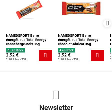
NAMEDSPORT Barre
NAMEDSPORT Barre
énergétique Total Energy
énergétique Total Energy
é
canneberge-noix 35g
chocolat-abricot 35g
m
6+ en stock
4 en stock
2,52 €
2,52 €
2,10 €
hors TVA
2,10 €
hors TVA
2
Newsletter