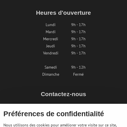
Heures d'ouverture
Lundi
9h - 17h
Mardi
9h - 17h
Mercredi
9h - 17h
Jeudi
9h - 17h
Vendredi
9h - 17h
Samedi
9h - 12h
Dimanche
Fermé
Contactez-nous
info@bikepeak.fr
Préférences de confidentialité
+436764858804
Naviguer vers le magasin
Nous utilisons des cookies pour améliorer votre visite sur ce site,