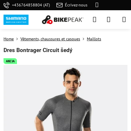
+436764858804 (AT)
Écrivez-nous
Home
Vêtements, chaussures et casques
Maillots
Dres Bontrager Circuit šedý
AKCIA