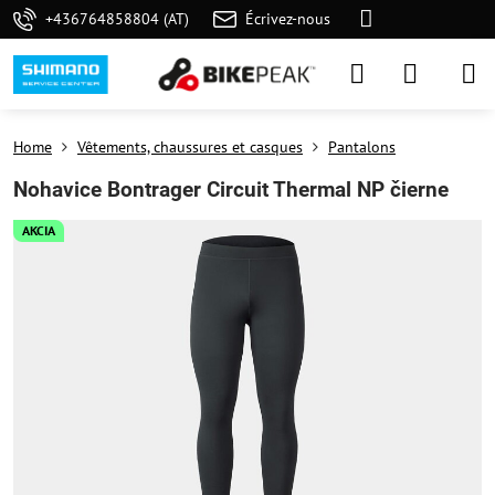
+436764858804 (AT)
Écrivez-nous
Home
Vêtements, chaussures et casques
Pantalons
Nohavice Bontrager Circuit Thermal NP čierne
AKCIA