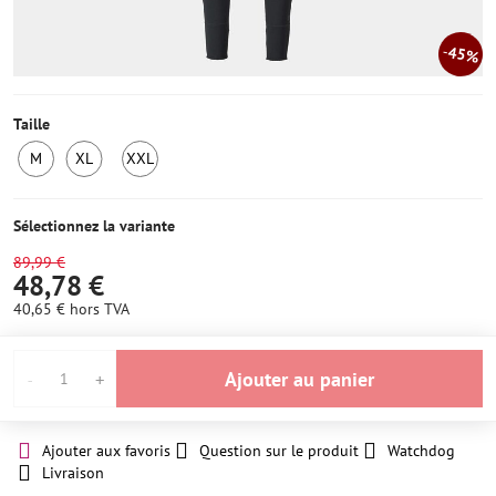
45%
Taille
M
XL
XXL
2
1
2
en
ens
en
stock
stock
stock
Sélectionnez la variante
89,99 €
48,78 €
40,65 €
hors TVA
Ajouter au panier
Ajouter aux favoris
Question sur le produit
Watchdog
Livraison