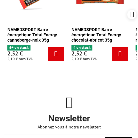
NAMEDSPORT Barre
NAMEDSPORT Barre
énergétique Total Energy
énergétique Total Energy
é
canneberge-noix 35g
chocolat-abricot 35g
m
6+ en stock
4 en stock
2,52 €
2,52 €
2,10 €
hors TVA
2,10 €
hors TVA
2
Newsletter
Abonnez-vous à notre newsletter: