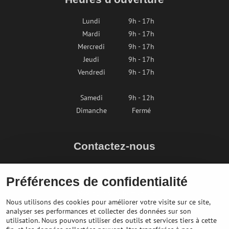
Lundi
9h - 17h
Mardi
9h - 17h
Mercredi
9h - 17h
Jeudi
9h - 17h
Vendredi
9h - 17h
Samedi
9h - 12h
Dimanche
Fermé
Contactez-nous
info@bikepeak.fr
Préférences de confidentialité
+436764858804
Naviguer vers le magasin
Nous utilisons des cookies pour améliorer votre visite sur ce site,
analyser ses performances et collecter des données sur son
utilisation. Nous pouvons utiliser des outils et services tiers à cette