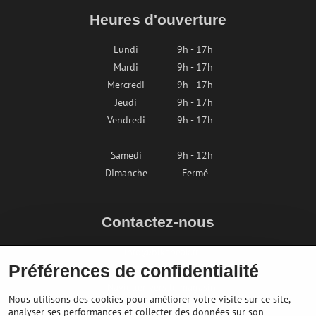
Heures d'ouverture
Lundi
9h - 17h
Mardi
9h - 17h
Mercredi
9h - 17h
Jeudi
9h - 17h
Vendredi
9h - 17h
Samedi
9h - 12h
Dimanche
Fermé
Contactez-nous
info@bikepeak.fr
Préférences de confidentialité
+436764858804
Naviguer vers le magasin
Nous utilisons des cookies pour améliorer votre visite sur ce site,
analyser ses performances et collecter des données sur son