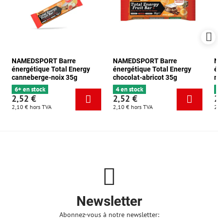
NAMEDSPORT Barre
NAMEDSPORT Barre
énergétique Total Energy
énergétique Total Energy
é
canneberge-noix 35g
chocolat-abricot 35g
m
6+ en stock
4 en stock
2,52 €
2,52 €
2,10 €
hors TVA
2,10 €
hors TVA
2
Newsletter
Abonnez-vous à notre newsletter: