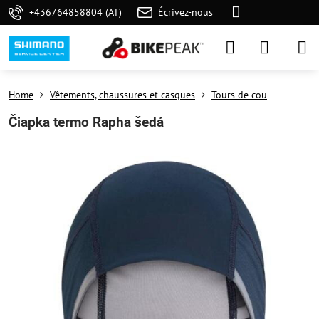
+436764858804 (AT)
Écrivez-nous
Home
Vêtements, chaussures et casques
Tours de cou
Čiapka termo Rapha šedá