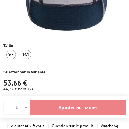
Taille
S/M
M/L
2
1
en
ens
stock
stock
Sélectionnez la variante
53,66 €
44,72 €
hors TVA
Ajouter au panier
Ajouter aux favoris
Question sur le produit
Watchdog