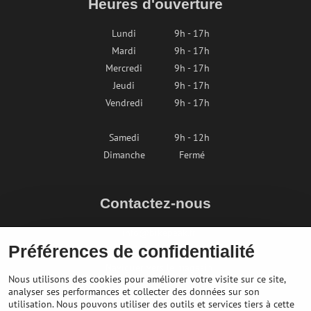
Heures d'ouverture
Lundi
9h - 17h
Mardi
9h - 17h
Mercredi
9h - 17h
Jeudi
9h - 17h
Vendredi
9h - 17h
Samedi
9h - 12h
Dimanche
Fermé
Contactez-nous
info@bikepeak.fr
Préférences de confidentialité
+436764858804
Naviguer vers le magasin
Nous utilisons des cookies pour améliorer votre visite sur ce site,
analyser ses performances et collecter des données sur son
utilisation. Nous pouvons utiliser des outils et services tiers à cette