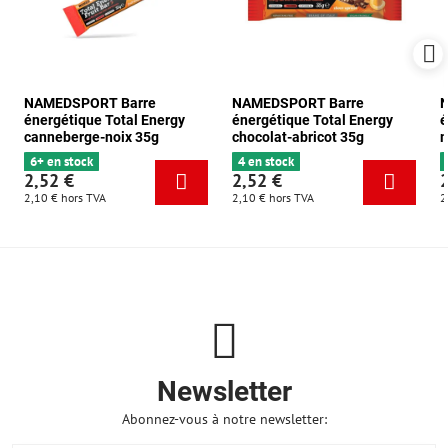
NAMEDSPORT Barre
NAMEDSPORT Barre
énergétique Total Energy
énergétique Total Energy
é
canneberge-noix 35g
chocolat-abricot 35g
m
6+ en stock
4 en stock
2,52 €
2,52 €
2,10 €
hors TVA
2,10 €
hors TVA
2
Newsletter
Abonnez-vous à notre newsletter: