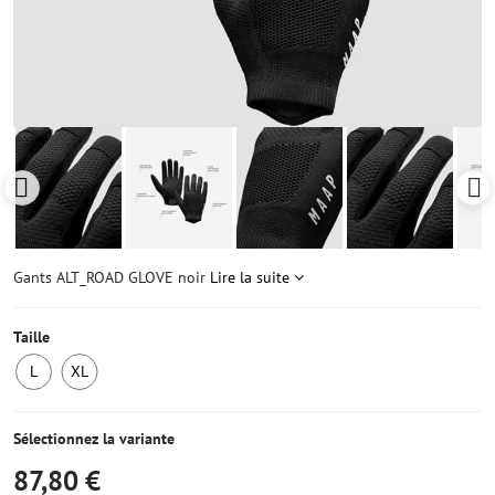
Gants ALT_ROAD GLOVE noir
Lire la suite
Taille
L
XL
1
1
ens
ens
stock
stock
Sélectionnez la variante
87,80 €