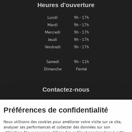
Heures d'ouverture
Lundi
9h - 17h
Mardi
9h - 17h
Mercredi
9h - 17h
Jeudi
9h - 17h
Vendredi
9h - 17h
Samedi
9h - 12h
Dimanche
Fermé
Contactez-nous
info@bikepeak.fr
Préférences de confidentialité
+436764858804
Naviguer vers le magasin
Nous utilisons des cookies pour améliorer votre visite sur ce site,
analyser ses performances et collecter des données sur son