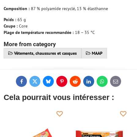
Composition :
87 % polyamide recyclé, 13 % élasthanne
Poids :
65 g
Coupe :
Core
Plage de température recommandée :
18 – 35 °C
More from category
Vêtements, chaussures et casques
MAAP
Facebook
Twitter
Bluesky
Pinterest
Reddit
LinkedIn
WhatsApp
E-
mail
Cela pourrait vous intéresser :