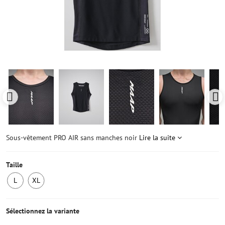
Sous-vêtement PRO AIR sans manches noir
Lire la suite
Taille
L
XL
1
1
ens
ens
stock
stock
Sélectionnez la variante