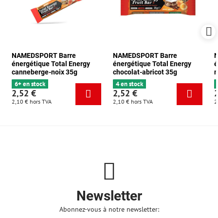
NAMEDSPORT Barre
NAMEDSPORT Barre
énergétique Total Energy
énergétique Total Energy
é
canneberge-noix 35g
chocolat-abricot 35g
m
6+ en stock
4 en stock
2,52 €
2,52 €
2,10 €
hors TVA
2,10 €
hors TVA
2
Newsletter
Abonnez-vous à notre newsletter: