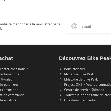
souhaite m'abonner à la newsletter par e-
l.
achat
Découvrez Bike Pe
cheter chez nous ?
Bons cadeaux
 réclamations
Magazine Bike Peak
 livraison
L'histoire de Bike Peak
de paiement
Project ONE – Vélo personnali
la commande
Centre de service Shimano
nt de commande
Trouver la bonne taille de cad
té en stock
Questions fréquentes