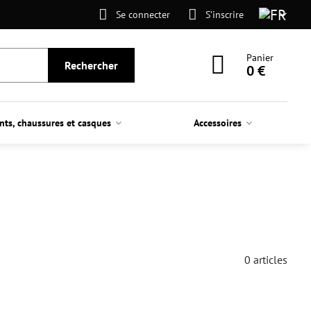
Se connecter
S’inscrire
Panier
Rechercher
0 €
nts, chaussures et casques
Accessoires
0
articles