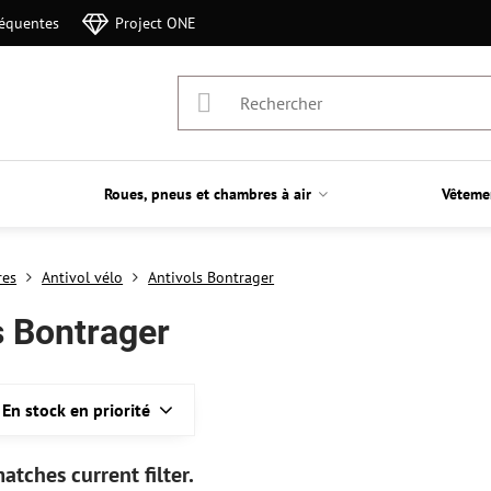
réquentes
Project ONE
Roues, pneus et chambres à air
Vêteme
res
Antivol vélo
Antivols Bontrager
s Bontrager
En stock en priorité