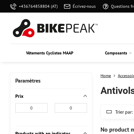
+436764858804 (AT)
Écrivez-nous
Questions f
Vêtements Cyclistes MAAP
Composants
Home
Accessoi
Paramètres
Antivol
Prix
From:
To:
Trier par:
Products with an indicator