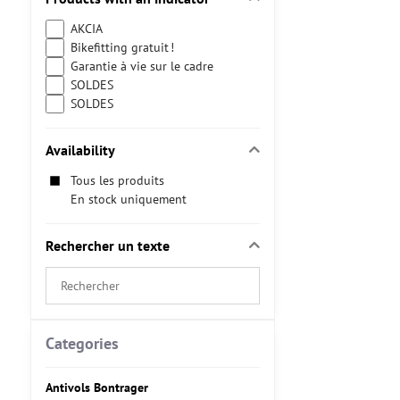
AKCIA
Bikefitting gratuit !
Garantie à vie sur le cadre
SOLDES
SOLDES
Availability
Tous les produits
En stock uniquement
Rechercher un texte
Search
filter
results
by
Categories
fulltext
Antivols Bontrager