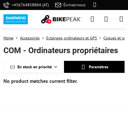
+436764858804 (AT)
Écrivez-nous
Home
Accessoires
Eclairage, ordinateurs et GPS
Coques et sup
COM - Ordinateurs propriétaires
En stock en priorité
Paramètres