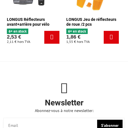
LONGUS Réflecteurs
LONGUS Jeu de réflecteurs
avant+arrière pour vélo
de roue /2 pcs
6+ en stock
6+ en stock
2,53 €
1,86 €
2,11 €
hors TVA
1,55 €
hors TVA
Newsletter
Abonnez-vous à notre newsletter:
S'abonner