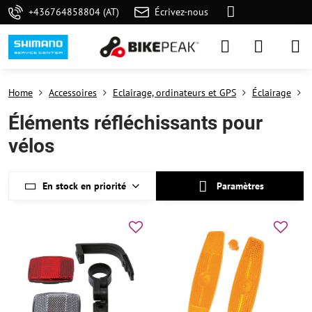
+436764858804 (AT)
Écrivez-nous
Home
Accessoires
Eclairage, ordinateurs et GPS
Éclairage
É
Éléments réfléchissants pour
vélos
En stock en priorité
Paramètres